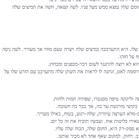
מחומם שלה נמצא ממש מעל פניו. לשה קפאה, חשה את המיצים שלה
 שלו. היא התערבבה במיצים שלה ויצרה טעם מוזר אך מעורר. לשה ניסה
 על חזהו.
הוא לא רוצה להתנגד לשום דבר-מבפנים ומבחוץ.
וממה לאט, ונתנה לו לראות את השתן שלה מתערבב עם הזרע שלו על
פה וליקקה טיפה מסנטרו, שפתיה חמות ולחות.
 בקושי מורגשת עד כה, אך כבר כה חשובה.
ם-מלא הערצה עיוורת, שלה-רגוע, בטוח, כאילו מעריך.
רו בליטות אווז. ועכשיו תוכיח את זה כל יום.
לא ספק-רק היא, החום שלה, הכוח שלה עליו.
וב. רחוק. למקום שאף אחד לא מכיר אותנו.