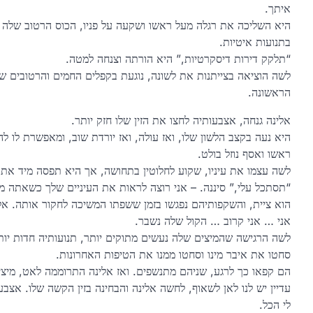
איתך.
היא השליכה את רגלה מעל ראשו ושקעה על פניו, הכוס הרטוב שלה נ
בתנועות איטיות.
“תלקק דירות דיסקרטיות,” היא הורתה וצנחה למטה.
לשה הוציאה בצייתנות את לשונה, נוגעת בקפלים החמים והרטובים של
הראשונה.
אלינה גנחה, אצבעותיה לחצו את הזין שלו חזק יותר.
היא נעה בקצב הלשון שלו, ואז עולה, ואז יורדת שוב, ומאפשרת לו לה
ראשו ואסף נוזל בולט.
לשה עצמו את עיניו, שקוע לחלוטין בתחושה, אך היא תפסה מיד את 
“תסתכל עלי,” סיננה. – אני רוצה לראות את העיניים שלך כשאתה מ
הוא ציית, והשקפותיהם נפגשו בזמן ששפתו המשיכה לחקור אותה. אלי
אני … אני קרוב … הקול שלה נשבר.
לשה הרגישה שהמיצים שלה נעשים מתוקים יותר, תנועותיה חדות יותר
סחטו את איבר מינו וסחטו ממנו את הטיפות האחרונות.
הם קפאו כך לרגע, שניהם מתנשפים. ואז אלינה התרוממה לאט, מיציה
עדיין יש לנו לאן לשאוף, לחשה אלינה והבחינה בזין הקשה שלו. אצב
לי הכל.