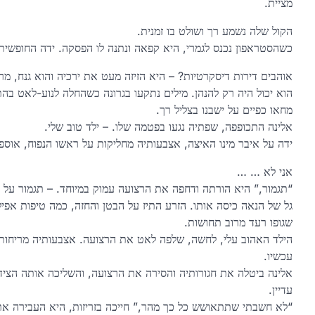
מציית.
הקול שלה נשמע רך ושולט בו זמנית.
כשהסטראפון נכנס לגמרי, היא קפאה ונתנה לו הפסקה. ידה החופשי
אוהבים דירות דיסקרטיות? – היא הזיזה מעט את ירכיה והוא גנח, מר
הוא יכול היה רק להנהן. מילים נתקעו בגרונה כשהחלה לנוע-לאט בהתח
מחאו כפיים על ישבנו בצליל רך.
אלינה התכופפה, שפתיה נגעו בפטמה שלו. – ילד טוב שלי.
ידה על איבר מינו האיצה, אצבעותיה מחליקות על ראשו הנפוח, אוספ
אני לא … …
“תגמור,” היא הורתה ודחפה את הרצועה עמוק במיוחד. – תגמור על ה
גל של הנאה כיסה אותו. הזרע התיז על הבטן והחזה, כמה טיפות אפי
שגופו רעד מרוב תחושות.
הילד האהוב עלי, לחשה, שלפה לאט את הרצועה. אצבעותיה מריחות 
עכשיו.
אלינה ביטלה את חגורותיה והסירה את הרצועה, והשליכה אותה הציד
עדיין.
“לא חשבתי שתתאושש כל כך מהר,” חייכה בזריזות, היא העבירה את צי