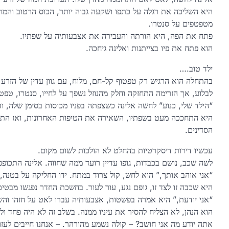
היא השליכה את רגלה על כתפו ושקעה גבוה יותר, הכוס הרטוב וה
מטפטפים על סנטרו.
פתח את הפה, היא הורתה והעבירה את אצבעותיה על שפתיו.
הוא פתח את פיו בצייתנות ואלינה גיחכה.
ילד טוב.…
בהתחלה הוא הרגיש רק טפטוף קל-חם, מלוח, עם גוון עדין של הזרע
לבלוע, אך הזרימה התחזקה וחלק מהנוזל נשפך על לחייו, סנטרו, טפטף
“הילד שלי, כנוע” לחשה אלינה כשצפתה בפניו מכוסות בסימן שלה, ו
היא התחככה מעט בשפתיו, השאירה את הטיפות האחרונות, ואז התר
הסדינים.
עכשיו דירות דיסקרטיות בהחלט לא הולכות לשום מקום.
לשה שכב, נושם בכבדות, גופו עדיין רועד ממה שחווה. אלינה התכופ
“אני אוהב אותך,” הוא לחש, קול צרוד במתח. ידו החליקה על בטנה,
היא שכבה זו לצד זו, גופם נגע, עור לעור. בחשכת החדר נפגשו מבטי
“אני יודעת,” היא אמרה בפשטות, אצבעותיה עברו לאט על חזהו והשאי
הוא הנהן, לא הצליח להסיר את עיניו ממנה. בשלב זה לא היה פחד ו
אתה יודע מה אני חושב? – קולה נשמע מהורהר. – אנחנו חייבים לעז