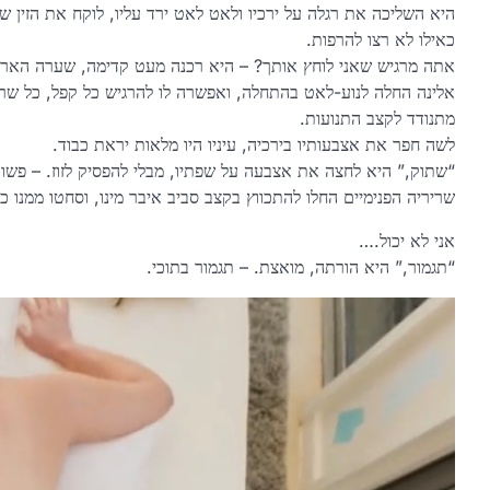
היא השליכה את רגלה על ירכיו ולאט לאט ירד עליו, לוקח את הזין 
כאילו לא רצו להרפות.
אתה מרגיש שאני לוחץ אותך? – היא רכנה מעט קדימה, שערה הארוך י
אלינה החלה לנוע-לאט בהתחלה, ואפשרה לו להרגיש כל קפל, כל שריר ב
מתנודד לקצב התנועות.
לשה חפר את אצבעותיו בירכיה, עיניו היו מלאות יראת כבוד.
“שתוק,” היא לחצה את אצבעה על שפתיו, מבלי להפסיק לזוז. – פשו
שריריה הפנימיים החלו להתכווץ בקצב סביב איבר מינו, וסחטו ממנו 
אני לא יכול.…
“תגמור,” היא הורתה, מואצת. – תגמור בתוכי.