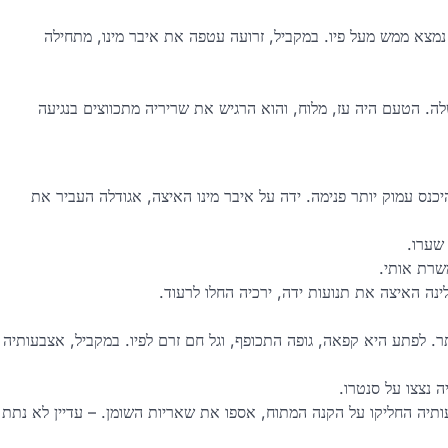
מצא ממש מעל פיו. במקביל, זרועה עטפה את איבר מינו, מתחילה
ה. הטעם היה עז, מלוח, והוא הרגיש את שריריה מתכווצים בנגיעה
יכנס עמוק יותר פנימה. ידה על איבר מינו האיצה, אגודלה העביר את
שערו.
שרת אותי.
נה האיצה את תנועות ידה, ירכיה החלו לרעוד.
. לפתע היא קפאה, גופה התכופף, וגל חם זרם לפיו. במקביל, אצבעותיה
 נצצו על סנטרו.
עותיה החליקו על הקנה המתוח, אספו את שאריות השומן. – עדיין לא נתת