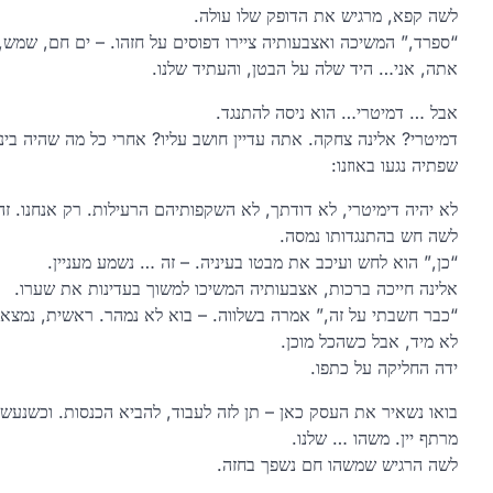
לשה קפא, מרגיש את הדופק שלו עולה.
“ספרד,” המשיכה ואצבעותיה ציירו דפוסים על חזהו. – ים חם, שמש, 
אתה, אני… היד שלה על הבטן, והעתיד שלנו.
אבל … דמיטרי… הוא ניסה להתנגד.
דמיטרי? אלינה צחקה. אתה עדיין חושב עליו? אחרי כל מה שהיה בינינ
שפתיה נגעו באוזנו:
לא יהיה דימיטרי, לא דודתך, לא השקפותיהם הרעילות. רק אנחנו. זה
לשה חש בהתנגדותו נמסה.
“כן,” הוא לחש ועיכב את מבטו בעיניה. – זה … נשמע מעניין.
אלינה חייכה ברכות, אצבעותיה המשיכו למשוך בעדינות את שערו.
“כבר חשבתי על זה,” אמרה בשלווה. – בוא לא נמהר. ראשית, נמצא 
לא מיד, אבל כשהכל מוכן.
ידה החליקה על כתפו.
בואו נשאיר את העסק כאן – תן לזה לעבוד, להביא הכנסות. וכשנעשה
מרתף יין. משהו … שלנו.
לשה הרגיש שמשהו חם נשפך בחזה.